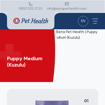
0850 532 21 50
info@betapethealth.com
EN
Puppy Medium
(Kuzulu)
01