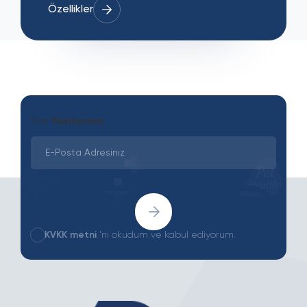
Özellikler
Son
Yazılarımız
KVKK metni
'ni okudum ve kabul ediyorum.