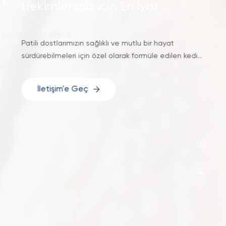
Hekimlerimiz için En İyisi
tili dostlara
Patili dostlarımızın sağlıklı ve mutlu bir hayat
sürdürebilmeleri için özel olarak formüle edilen
kedi-
köpek mamaları, doğal içerikli sağlık – bakım
ürünleri, veteriner hekimlere çözümler sunan test
İletişim'e Geç
kitleri hazırladık.
02