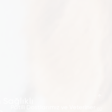
ağlıklı
Patili Dostlarımız ve Veteriner
02