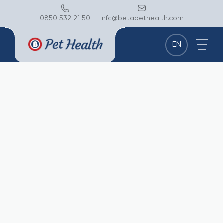
0850 532 21 50
info@betapethealth.com
EN