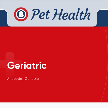
Geriatric
Anasayfa
Geriatric