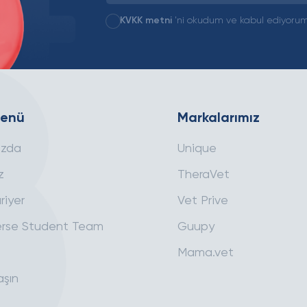
KVKK metni
'ni okudum ve kabul ediyorum
Menü
Markalarımız
ızda
Unique
z
TheraVet
riyer
Vet Prive
rse Student Team
Guupy
Mama.vet
aşın