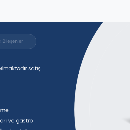
k Bileşenler
pılmaktadır satış
Astaksantin, Zerd
Eklem sağlığı des
Yaban Mersin, Kar
Vitamin D3/
C
Üriner sistem ve 
Lutein.
Göz fonksiyonları
Bağışıklık sistem
Aromatik Bile
Analitik Bileşenler
örme
Kalp ve dolaşım 
Tek
Kas ve vücut kütl
ları ve gastro
Mikrokristalin
Sinir sistemi dest