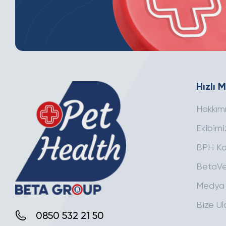
Hızlı 
Hakkım
Ekibimi
BPH Ka
BetaVe
Medya
Bize Ul
0850 532 21 50