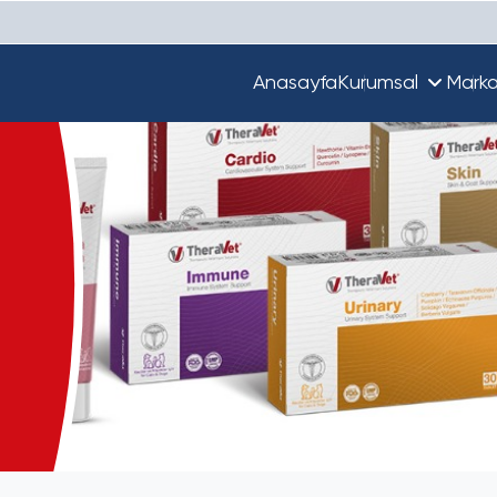
Anasayfa
Kurumsal
Marka
Hakkımızda
Unique
Ekibimiz
Türkiye'de Beta
Guupy
Dünya'da Beta
Beta Ecza Depo