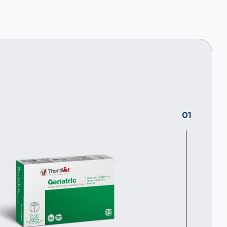
01
eçal (Kurkumin), Brokoli, Zencefil,
Vitaminler
teği
nıyarık Otu, Kolostrum, Kedi Otu,
holecalciferol (3a671)
1.000 IU
sindirim sistemi
Duyusal Yem Katkı Aromatikler ve İştah Artırıcılar
 desteği
i desteği
şenler / Aromatic Ingredients
%37,90
sistemi desteği
nolojik Katkı Maddelerileri (Emülsifiye ve Stabilize Edici Ajanlar)
esinin korunması
 Selüloz / Microcrystalline Cellulose (
E460)
%35,19
eği