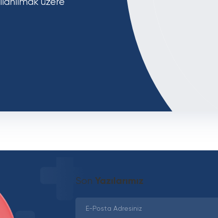
llanılmak üzere
İçindekiler
Son
Yazılarımız