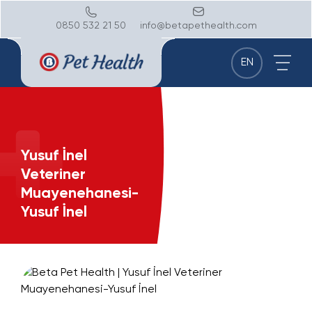
0850 532 21 50
info@betapethealth.com
EN
Yusuf İnel
Veteriner
Muayenehanesi-
Yusuf İnel