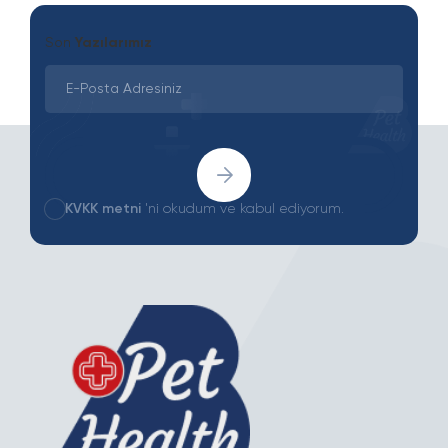
Son
Yazılarımız
KVKK metni
'ni okudum ve kabul ediyorum.