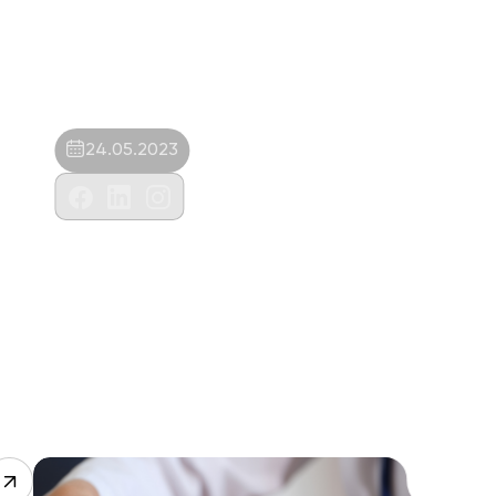
24.05.2023
Yusuf İnel Veteriner Muayenehanesi-
Yusuf İnel