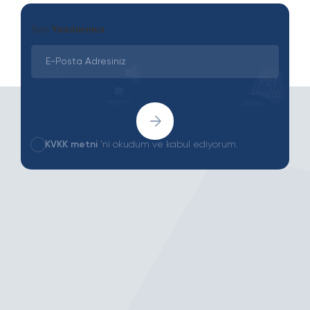
Son
Yazılarımız
KVKK metni
'ni okudum ve kabul ediyorum.