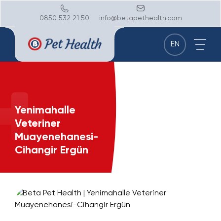
0850 532 21 50
info@betapethealth.com
EN
Yenimahalle
Veteriner
Muayenehanesi-
Cihangir Ergün