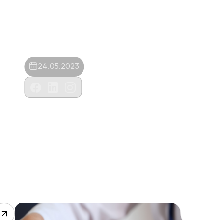
24.05.2023
Yenimahalle Veteriner Muayenehanesi-
Cihangir Ergün