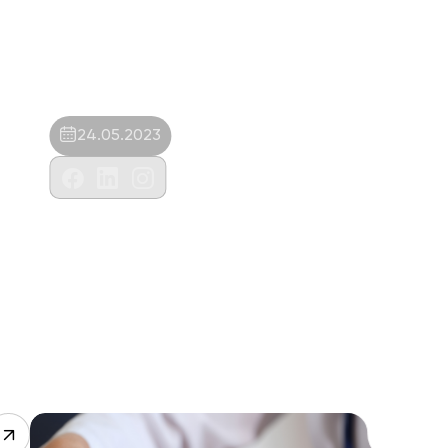
24.05.2023
Yaşam Veteriner Muayenehanesi-Samet
Barış Çelik