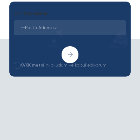
Son
Yazılarımız
KVKK metni
'ni okudum ve kabul ediyorum.