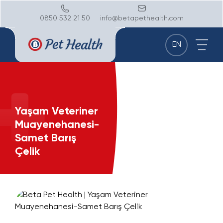
0850 532 21 50
info@betapethealth.com
EN
Yaşam Veteriner
Muayenehanesi-
Samet Barış
Çelik