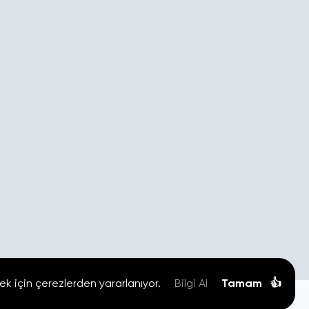
ek için çerezlerden yararlanıyor.
Bilgi Al
Tamam
👍