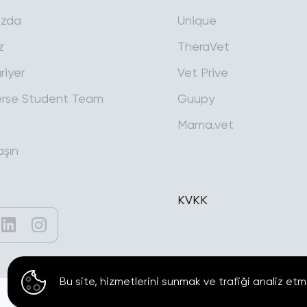
ızda
Unique
z
TheraVet
riyer
Vet Prive
rse Student Team
Guupy
Mama.vet
aşın
KVKK
Bu site, hizmetlerini sunmak ve trafiği analiz etm