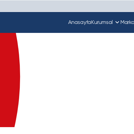
Anasayfa
Kurumsal
Marka
Hakkımızda
Unique
Ekibimiz
Türkiye'de Beta
Guupy
Dünya'da Beta
Beta Ecza Depo