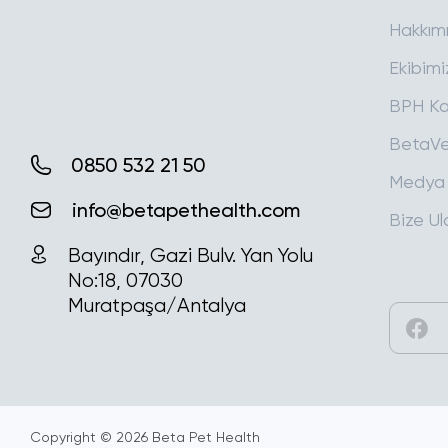
Hakkım
Ekibimi
BPH Ka
BetaVe
Medya
Bize Ul
0850 532 21 50
info@betapethealth.com
Bayındır, Gazi Bulv. Yan Yolu
No:18, 07030
Muratpaşa/Antalya