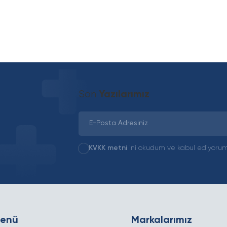
Son
Yazılarımız
KVKK metni
'ni okudum ve kabul ediyorum
Menü
Markalarımız