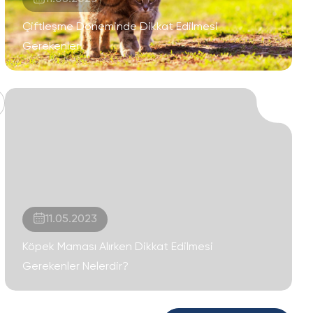
Çiftleşme Döneminde Dikkat Edilmesi
Gerekenler
11.05.2023
Köpek Maması Alırken Dikkat Edilmesi
Gerekenler Nelerdir?