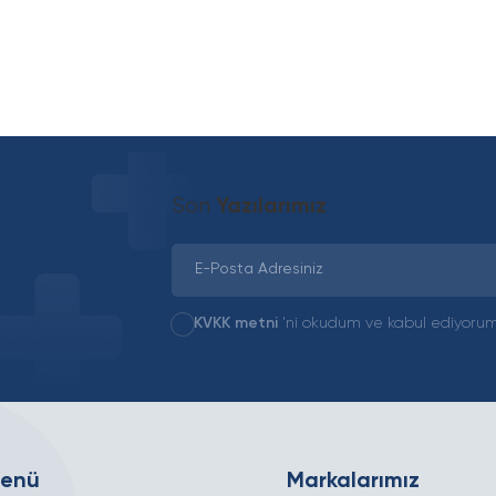
Son
Yazılarımız
KVKK metni
'ni okudum ve kabul ediyorum
Menü
Markalarımız