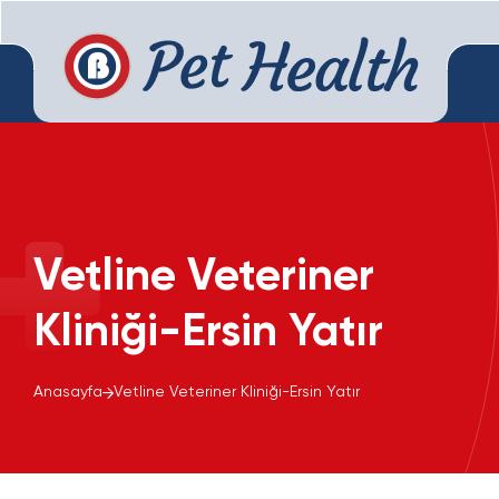
Vetline Veteriner
Kliniği-Ersin Yatır
Anasayfa
Vetline Veteriner Kliniği-Ersin Yatır