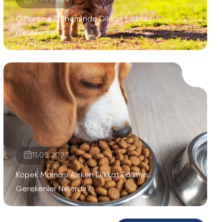
Çiftleşme Döneminde Dikkat Edilmesi
Gerekenler
11.05.2023
Köpek Maması Alırken Dikkat Edilmesi
Gerekenler Nelerdir?