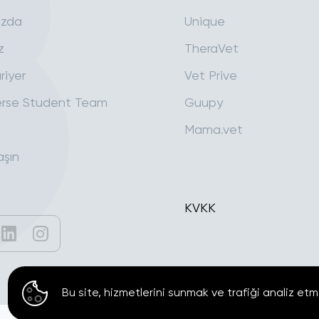
ızda
Unique
z
TheraVet
riyer
Vet Prive
rse Student Team
Guupy
Mama.vet
aşın
KVKK
Bu site, hizmetlerini sunmak ve trafiği analiz etm