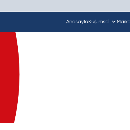
Anasayfa
Kurumsal
Marka
Hakkımızda
Unique
Ekibimiz
Türkiye'de Beta
Guupy
Dünya'da Beta
Beta Ecza Depo