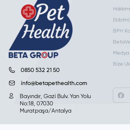
Hakkım
Ekibimi
BPH Ka
BetaVe
Medya
Bize Ul
0850 532 21 50
info@betapethealth.com
Bayındır, Gazi Bulv. Yan Yolu
No:18, 07030
Muratpaşa/Antalya