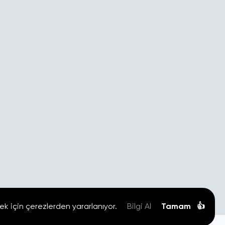
ek için çerezlerden yararlanıyor.
Bilgi Al
Tamam
👍