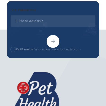
Son
Yazılarımız
KVKK metni
'ni okudum ve kabul ediyorum.