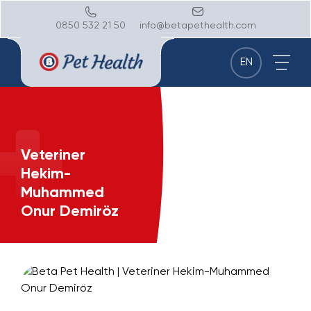
0850 532 21 50
info@betapethealth.com
EN
Veteriner
Hekim-
Muhammed
Onur Demiröz