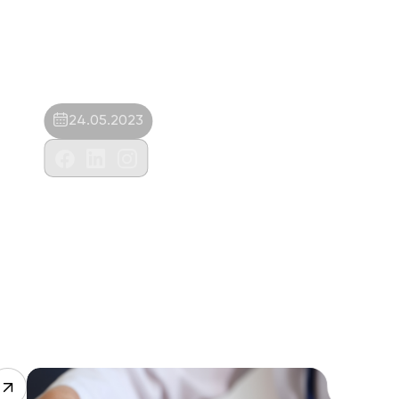
24.05.2023
Veteriner Hekim-Muhammed Onur
Demiröz