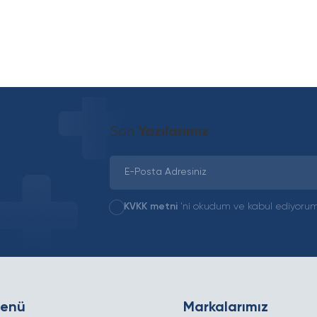
Son
Yazılarımız
KVKK metni
'ni okudum ve kabul ediyorum
Menü
Markalarımız