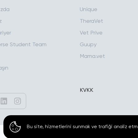
ızda
Unique
z
TheraVet
riyer
Vet Prive
rse Student Team
Guupy
Mama.vet
aşın
KVKK
Bu site, hizmetlerini sunmak ve trafiği analiz etm