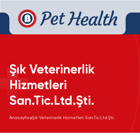
Şık Veterinerlik
Hizmetleri
San.Tic.Ltd.Şti.
Anasayfa
Şık Veterinerlik Hizmetleri San.Tic.Ltd.Şti.