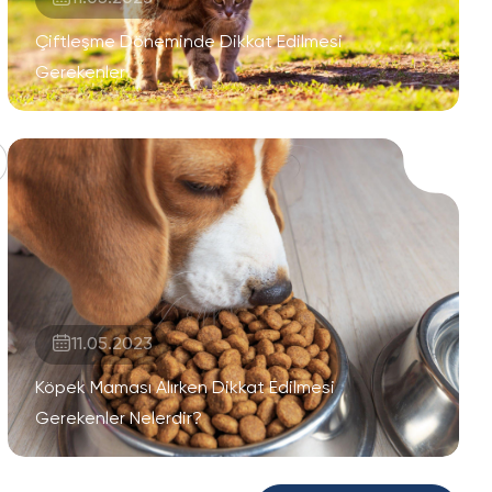
Çiftleşme Döneminde Dikkat Edilmesi
Gerekenler
11.05.2023
Köpek Maması Alırken Dikkat Edilmesi
Gerekenler Nelerdir?