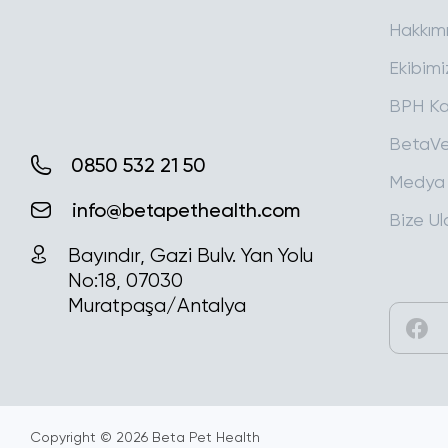
Hakkım
Ekibimi
BPH Ka
BetaVe
0850 532 21 50
Medya
info@betapethealth.com
Bize Ul
Bayındır, Gazi Bulv. Yan Yolu
No:18, 07030
Muratpaşa/Antalya
Copyright © 2026
Beta Pet Health