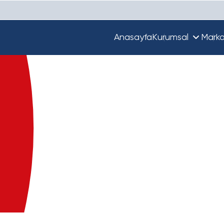
Anasayfa
Kurumsal
Marka
Hakkımızda
Unique
Ekibimiz
Türkiye'de Beta
Guupy
Dünya'da Beta
Beta Ecza Depo