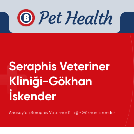
Seraphis Veteriner
Kliniği-Gökhan
İskender
Anasayfa
Seraphis Veteriner Kliniği-Gökhan İskender