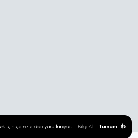
ek için çerezlerden yararlanıyor.
Bilgi Al
Tamam
👍