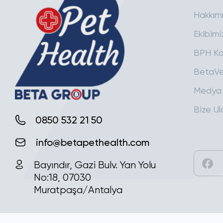
Hakkım
Ekibimi
BPH Ka
BetaVe
Medya
Bize Ul
0850 532 21 50
info@betapethealth.com
Bayındır, Gazi Bulv. Yan Yolu
No:18, 07030
Muratpaşa/Antalya