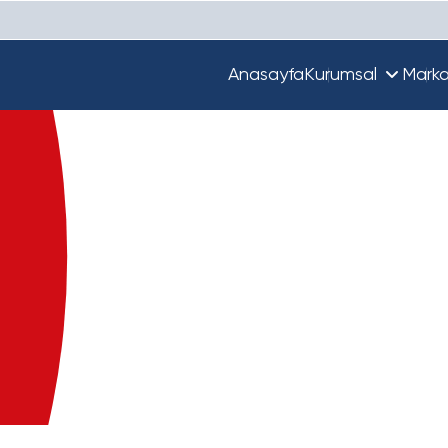
Anasayfa
Kurumsal
Marka
Hakkımızda
Unique
Ekibimiz
Türkiye'de Beta
Guupy
Dünya'da Beta
Beta Ecza Depo