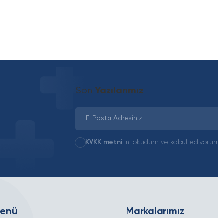
Son
Yazılarımız
KVKK metni
'ni okudum ve kabul ediyorum
Menü
Markalarımız