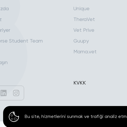
ızda
Unique
z
TheraVet
riyer
Vet Prive
rse Student Team
Guupy
Mama.vet
aşın
KVKK
Bu site, hizmetlerini sunmak ve trafiği analiz etm