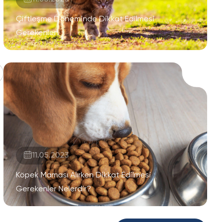
Çiftleşme Döneminde Dikkat Edilmesi
Gerekenler
11.05.2023
Köpek Maması Alırken Dikkat Edilmesi
Gerekenler Nelerdir?