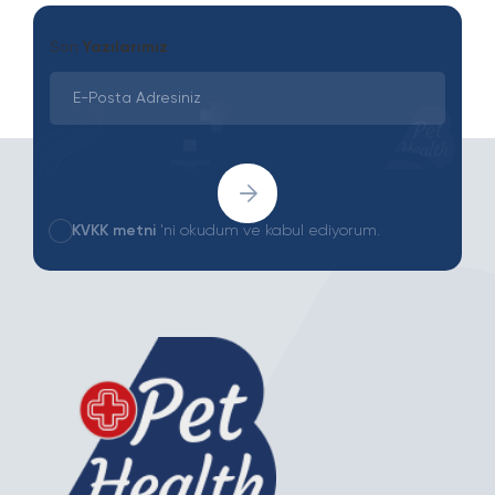
Son
Yazılarımız
KVKK metni
'ni okudum ve kabul ediyorum.