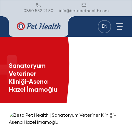
0850 532 21 50
info@betapethealth.com
EN
Sanatoryum
Veteriner
Kliniği-Asena
Hazel İmamoğlu