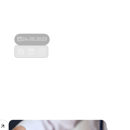
24.05.2023
Sanatoryum Veteriner Kliniği-Asena
Hazel İmamoğlu