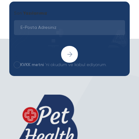
Son
Yazılarımız
KVKK metni
'ni okudum ve kabul ediyorum.