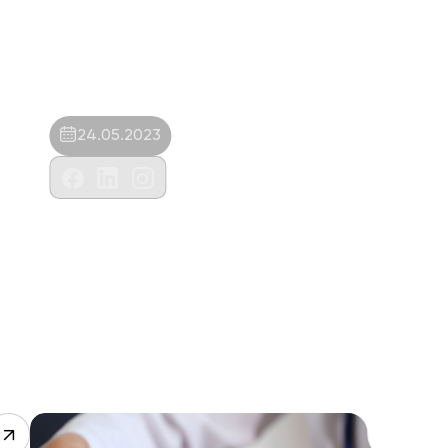
24.05.2023
Phaselis Veterinerlik Hiz.Emlak
Tur.Tic.Ltd.Şti.