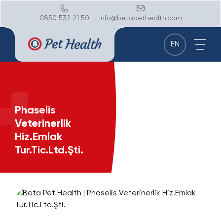
0850 532 21 50
info@betapethealth.com
EN
Phaselis
Veterinerlik
Hiz.Emlak
Tur.Tic.Ltd.Şti.