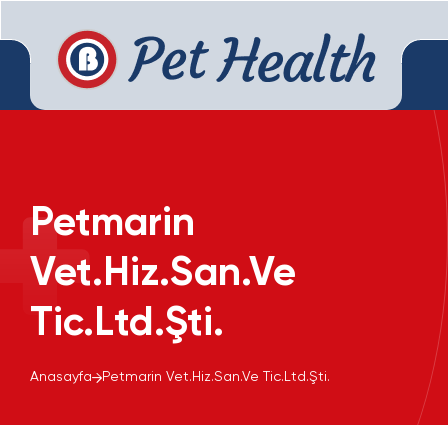
Petmarin
Vet.Hiz.San.Ve
Tic.Ltd.Şti.
Anasayfa
Petmarin Vet.Hiz.San.Ve Tic.Ltd.Şti.