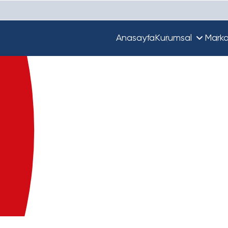
Anasayfa
Kurumsal
Marka
Hakkımızda
Unique
Ekibimiz
Türkiye'de Beta
Guupy
Dünya'da Beta
Beta Ecza Depo