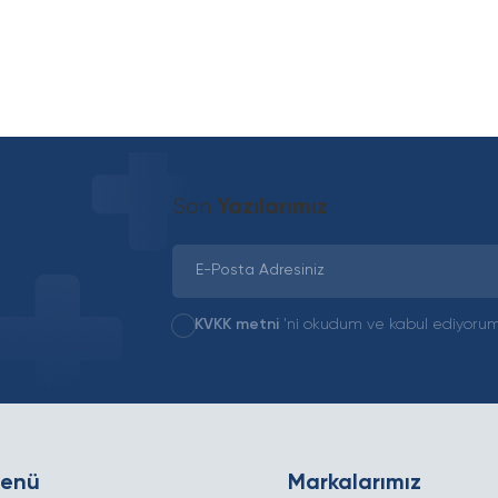
Son
Yazılarımız
KVKK metni
'ni okudum ve kabul ediyorum
Menü
Markalarımız