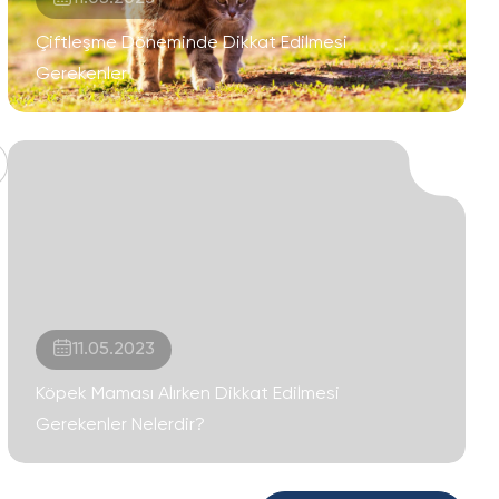
Çiftleşme Döneminde Dikkat Edilmesi
Gerekenler
11.05.2023
Köpek Maması Alırken Dikkat Edilmesi
Gerekenler Nelerdir?