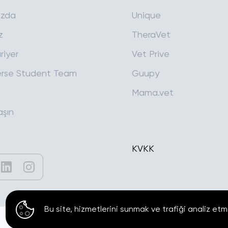
ızda
Unique
z
TheraVet
riyer
Vet Prive
rse Student Team
Guupy
Mama.vet
aşın
KVKK
Bu site, hizmetlerini sunmak ve trafiği analiz etm