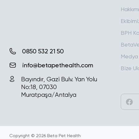
Hakkım
Ekibimi
BPH Ka
BetaVe
0850 532 21 50
Medya
info@betapethealth.com
Bize Ul
Bayındır, Gazi Bulv. Yan Yolu
No:18, 07030
Muratpaşa/Antalya
Copyright © 2026
Beta Pet Health