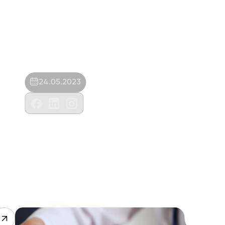
24.05.2023
Pet Life Veteriner Kliniği-Emin Şenışık