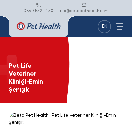
0850 532 21 50
info@betapethealth.com
EN
Pet Life
Veteriner
Kliniği-Emin
Şenışık