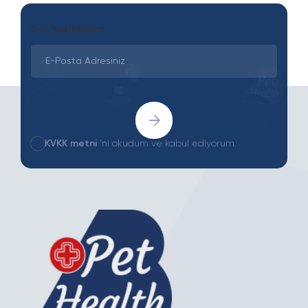
Son
Yazılarımız
KVKK metni
'ni okudum ve kabul ediyorum.