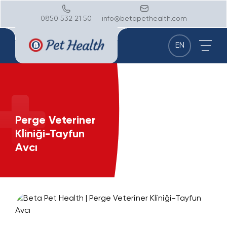
0850 532 21 50
info@betapethealth.com
EN
Perge Veteriner
Kliniği-Tayfun
Avcı