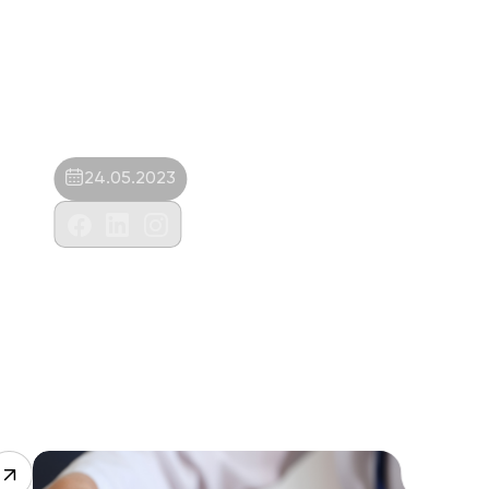
24.05.2023
Perge Veteriner Kliniği-Tayfun Avcı