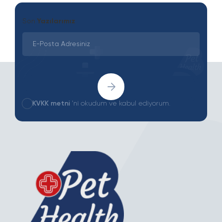
Son
Yazılarımız
KVKK metni
'ni okudum ve kabul ediyorum.