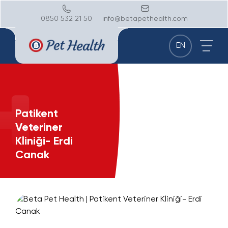
0850 532 21 50
info@betapethealth.com
EN
Patikent
Veteriner
Kliniği- Erdi
Canak