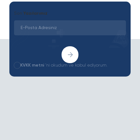
Son
Yazılarımız
KVKK metni
'ni okudum ve kabul ediyorum.