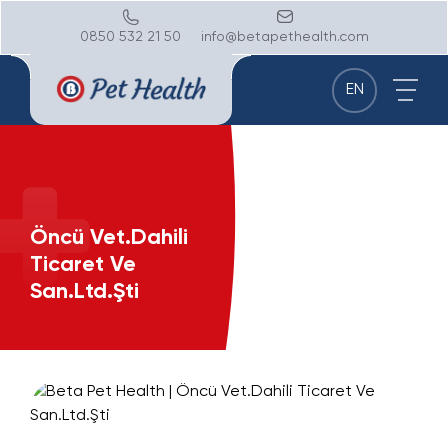
0850 532 21 50
info@betapethealth.com
EN
Öncü Vet.Dahili
Ticaret Ve
San.Ltd.Şti