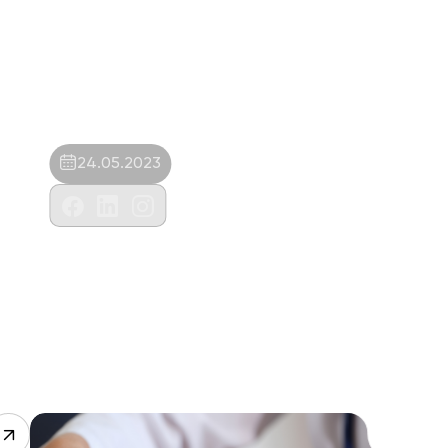
24.05.2023
Öncü Vet.Dahili Ticaret Ve San.Ltd.Şti