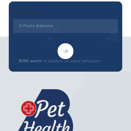
Son
Yazılarımız
KVKK metni
'ni okudum ve kabul ediyorum.