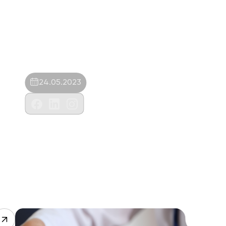
24.05.2023
Oasis Veteriner Kliniği-Damla İris Vardar