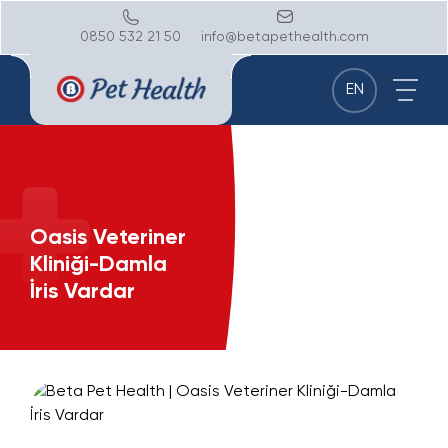
0850 532 21 50
info@betapethealth.com
EN
Oasis Veteriner
Kliniği-Damla
İris Vardar