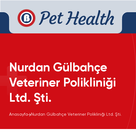
Nurdan Gülbahçe
Veteriner Polikliniği
Ltd. Şti.
Anasayfa
Nurdan Gülbahçe Veteriner Polikliniği Ltd. Şti.