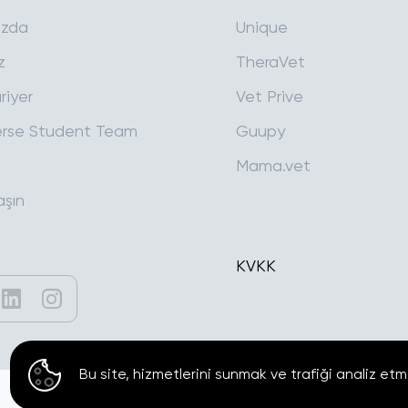
ızda
Unique
z
TheraVet
riyer
Vet Prive
rse Student Team
Guupy
Mama.vet
aşın
KVKK
Bu site, hizmetlerini sunmak ve trafiği analiz etm