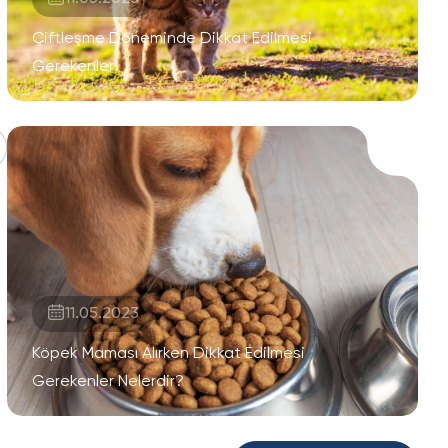
Çiftleşme Döneminde Dikkat Edilmesi
Gerekenler
11.05.2023
Köpek Maması Alırken Dikkat Edilmesi
Gerekenler Nelerdir?