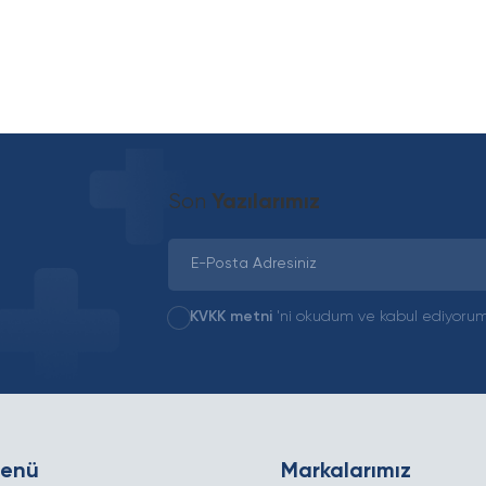
Son
Yazılarımız
KVKK metni
'ni okudum ve kabul ediyorum
Menü
Markalarımız