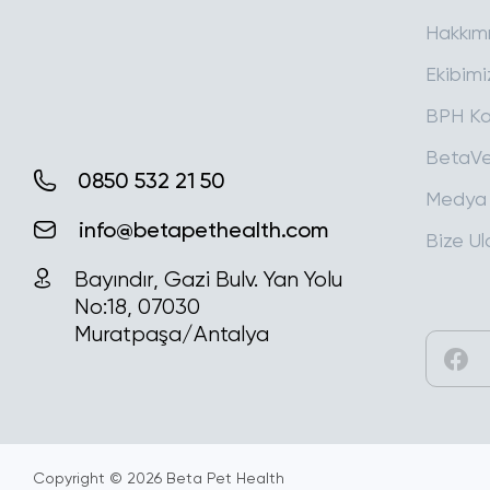
Hakkım
Ekibimi
BPH Ka
BetaVe
Medya
Bize Ul
0850 532 21 50
info@betapethealth.com
Bayındır, Gazi Bulv. Yan Yolu
No:18, 07030
Muratpaşa/Antalya