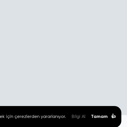
ek için çerezlerden yararlanıyor.
Bilgi Al
Tamam
👍