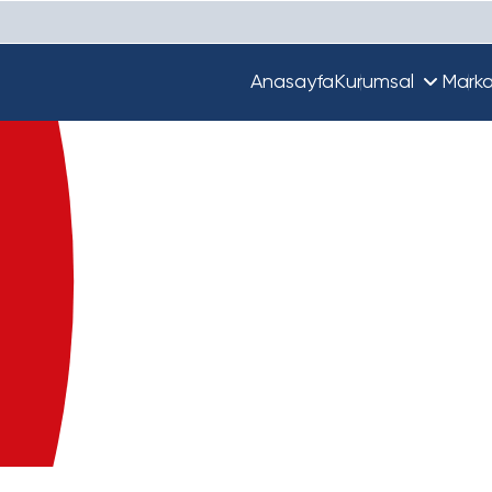
Anasayfa
Kurumsal
Marka
Hakkımızda
Unique
Ekibimiz
Türkiye'de Beta
Guupy
Dünya'da Beta
Beta Ecza Depo