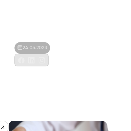
24.05.2023
Nekovet Veteriner Kliniği-Ceyda Yılmaz