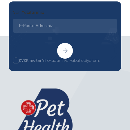
Son
Yazılarımız
KVKK metni
'ni okudum ve kabul ediyorum.