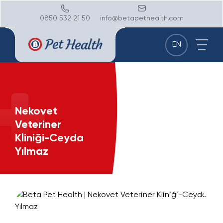
0850 532 21 50
info@betapethealth.com
EN
Nekovet
Veteriner
Kliniği-Ceyda
Yılmaz