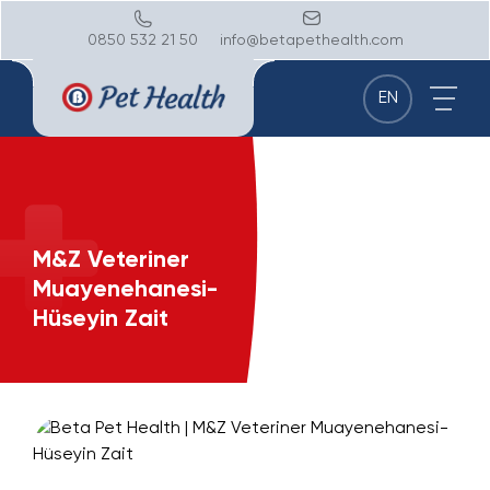
0850 532 21 50
info@betapethealth.com
EN
M&Z Veteriner
Muayenehanesi-
Hüseyin Zait