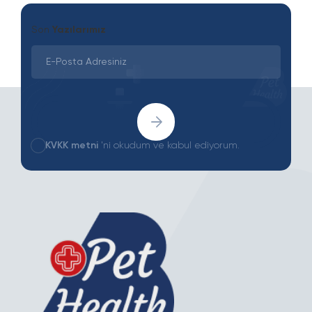
Son
Yazılarımız
KVKK metni
'ni okudum ve kabul ediyorum.