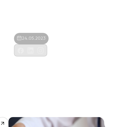
24.05.2023
M&Z Veteriner Muayenehanesi-Hüseyin
Zait