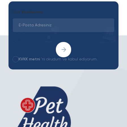
Son
Yazılarımız
KVKK metni
'ni okudum ve kabul ediyorum.