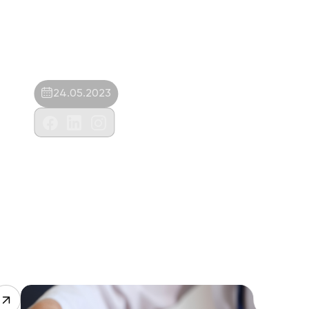
24.05.2023
Mustafa Oğuz Aydın-Mascote Veteriner
Kliniği