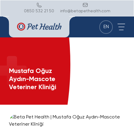
0850 532 21 50
info@betapethealth.com
EN
Mustafa Oğuz
Aydın-Mascote
Veteriner Kliniği