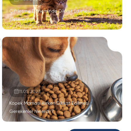
Çiftleşme Döneminde Dikkat Edilmesi
Gerekenler
11.05.2023
Köpek Maması Alırken Dikkat Edilmesi
Gerekenler Nelerdir?