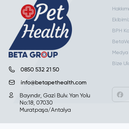
Hakkım
Ekibimi
BPH Ka
BetaVe
Medya
Bize Ul
0850 532 21 50
info@betapethealth.com
Bayındır, Gazi Bulv. Yan Yolu
No:18, 07030
Muratpaşa/Antalya