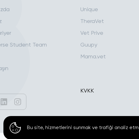
ızda
Unique
z
TheraVet
riyer
Vet Prive
rse Student Team
Guupy
Mama.vet
aşın
KVKK
Bu site, hizmetlerini sunmak ve trafiği analiz etm