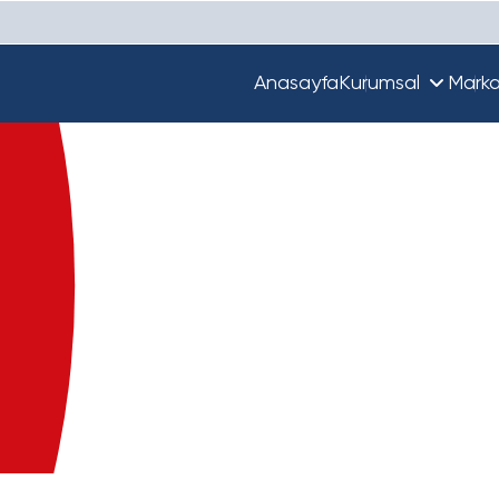
Anasayfa
Kurumsal
Marka
Hakkımızda
Unique
Ekibimiz
Türkiye'de Beta
Guupy
Dünya'da Beta
Beta Ecza Depo