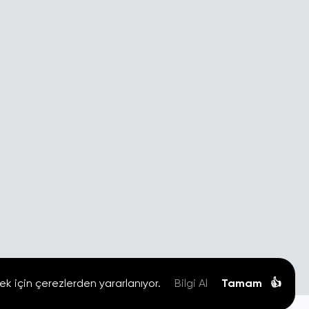
ek için çerezlerden yararlanıyor.
Bilgi Al
Tamam
👍