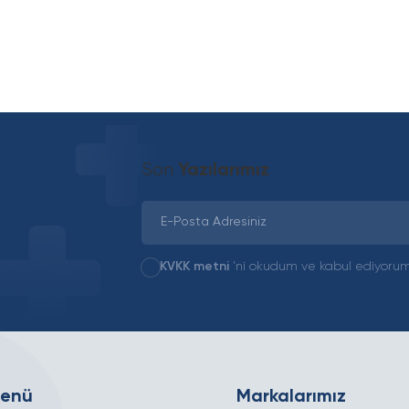
Son
Yazılarımız
KVKK metni
'ni okudum ve kabul ediyorum
Menü
Markalarımız