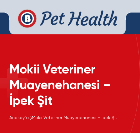
Mokii Veteriner
Muayenehanesi –
İpek Şit
Anasayfa
Mokii Veteriner Muayenehanesi – İpek Şit