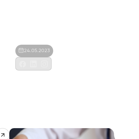
24.05.2023
Misya Veteriner Kliniği-Akıncan Uğur