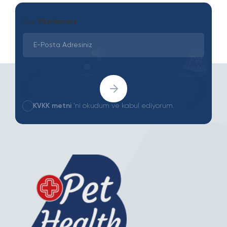
Son
Yazılarımız
KVKK metni
'ni okudum ve kabul ediyorum.