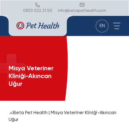
0850 532 21 50
info@betapethealth.com
EN
Misya Veteriner
Kliniği-Akıncan
Uğur