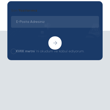
Son
Yazılarımız
KVKK metni
'ni okudum ve kabul ediyorum.