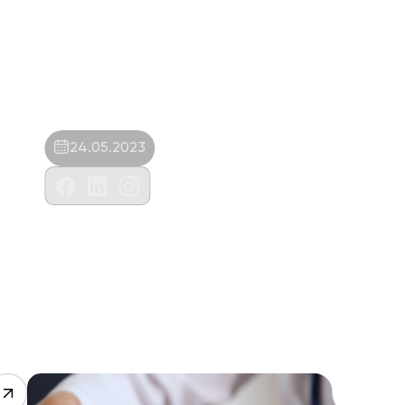
24.05.2023
Merter Veteriner Kliniği-Burcu Kavaslar