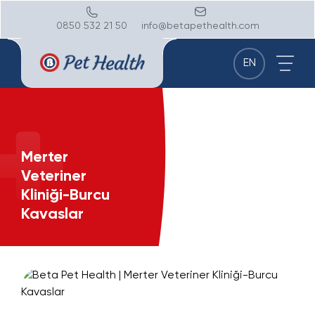
0850 532 21 50
info@betapethealth.com
EN
Merter
Veteriner
Kliniği-Burcu
Kavaslar