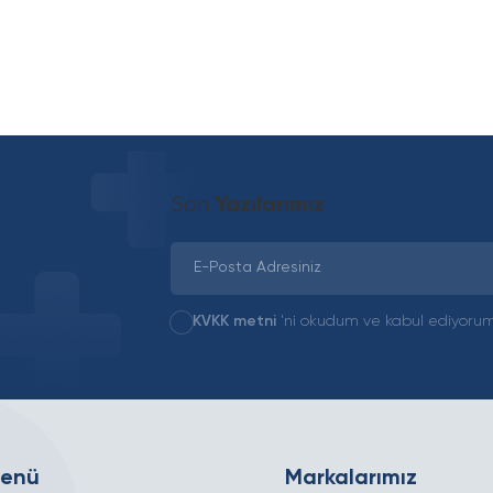
Son
Yazılarımız
KVKK metni
'ni okudum ve kabul ediyorum
Menü
Markalarımız