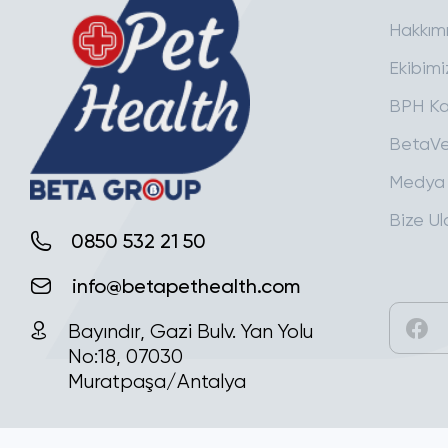
Hakkım
Ekibimi
BPH Ka
BetaVe
Medya
Bize Ul
0850 532 21 50
info@betapethealth.com
Bayındır, Gazi Bulv. Yan Yolu
No:18, 07030
Muratpaşa/Antalya