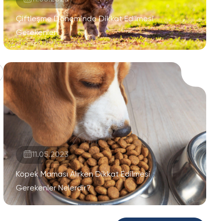
Çiftleşme Döneminde Dikkat Edilmesi
Gerekenler
11.05.2023
Köpek Maması Alırken Dikkat Edilmesi
Gerekenler Nelerdir?