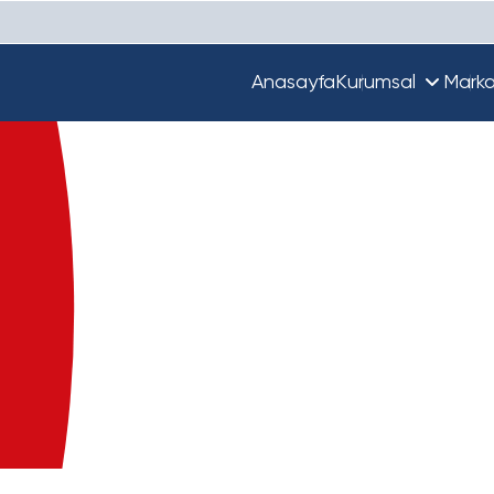
Anasayfa
Kurumsal
Marka
Hakkımızda
Unique
Ekibimiz
Türkiye'de Beta
Guupy
Dünya'da Beta
Beta Ecza Depo