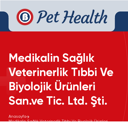
Medikalin Sağlık
Veterinerlik Tıbbi Ve
Biyolojik Ürünleri
San.ve Tic. Ltd. Şti.
Anasayfa
Medikalin Sağlık Veterinerlik Tıbbi Ve Biyolojik Ürünleri
San.ve Tic. Ltd. Şti.