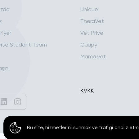
ızda
Unique
z
TheraVet
riyer
Vet Prive
rse Student Team
Guupy
Mama.vet
aşın
KVKK
Bu site, hizmetlerini sunmak ve trafiği analiz etm