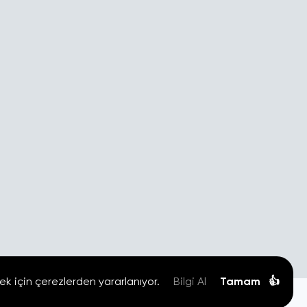
ek için çerezlerden yararlanıyor.
Bilgi Al
Tamam
👍