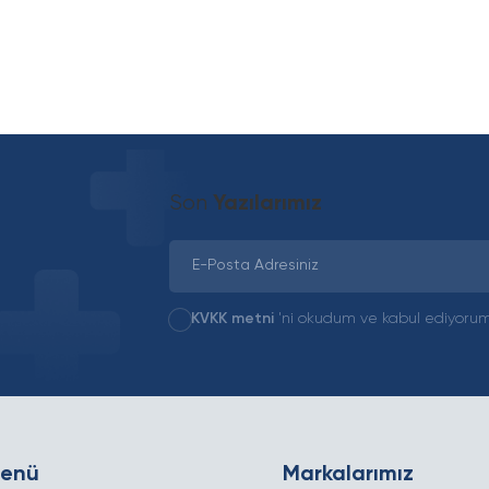
Son
Yazılarımız
KVKK metni
'ni okudum ve kabul ediyorum
Menü
Markalarımız