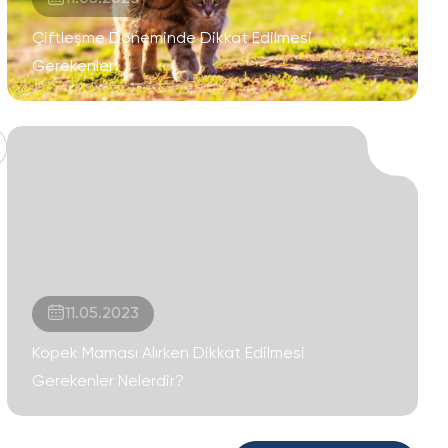
Çiftleşme Döneminde Dikkat Edilmesi
Gerekenler
11.05.2023
Köpek Maması Alırken Dikkat Edilmesi
Gerekenler Nelerdir?