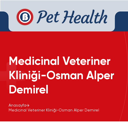
Medicinal Veteriner
Kliniği-Osman Alper
Demirel
Anasayfa
Medicinal Veteriner Kliniği-Osman Alper Demirel