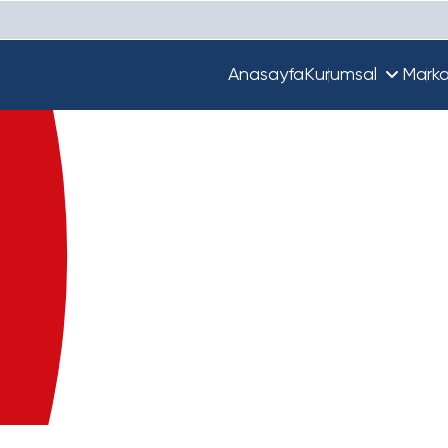
Anasayfa
Kurumsal
Marka
Hakkımızda
Unique
Ekibimiz
Türkiye'de Beta
Guupy
Dünya'da Beta
Beta Ecza Depo