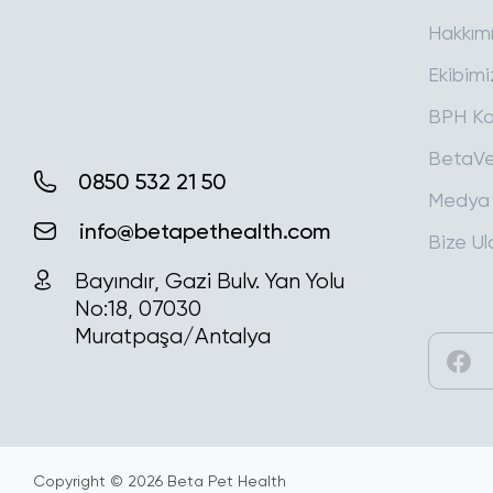
Hakkım
Ekibimi
BPH Ka
BetaVe
Medya
Bize Ul
0850 532 21 50
info@betapethealth.com
Bayındır, Gazi Bulv. Yan Yolu
No:18, 07030
Muratpaşa/Antalya