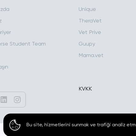
ızda
Unique
z
TheraVet
riyer
Vet Prive
rse Student Team
Guupy
Mama.vet
aşın
KVKK
Bu site, hizmetlerini sunmak ve trafiği analiz etm