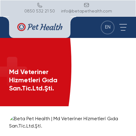
0850 532 21 50
info@betapethealth.com
EN
Md Veteriner
Hizmetleri Gıda
San.Tic.Ltd.Şti.