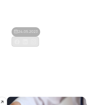
24.05.2023
Md Veteriner Hizmetleri Gıda
San.Tic.Ltd.Şti.