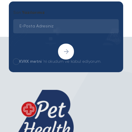
Son
Yazılarımız
KVKK metni
'ni okudum ve kabul ediyorum.