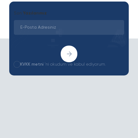
Son
Yazılarımız
KVKK metni
'ni okudum ve kabul ediyorum.