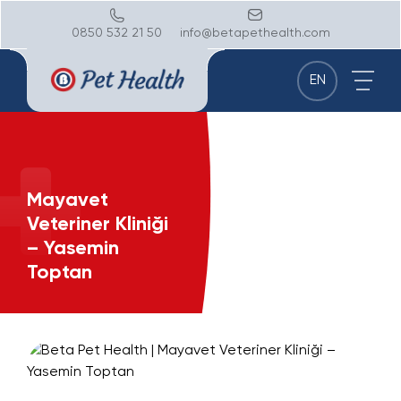
0850 532 21 50
info@betapethealth.com
EN
Mayavet
Veteriner Kliniği
– Yasemin
Toptan