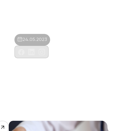
24.05.2023
Mayavet Veteriner Kliniği – Yasemin
Toptan