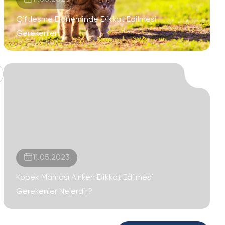
Çiftleşme Döneminde Dikkat Edilmesi
Gerekenler
11.05.2023
Köpek Maması Alırken Dikkat Edilmesi
Gerekenler Nelerdir?