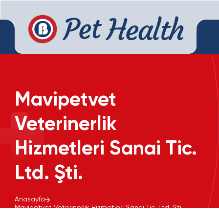
Mavipetvet
Veterinerlik
Hizmetleri Sanai Tic.
Ltd. Şti.
Anasayfa
Mavipetvet Veterinerlik Hizmetleri Sanai Tic. Ltd. Şti.