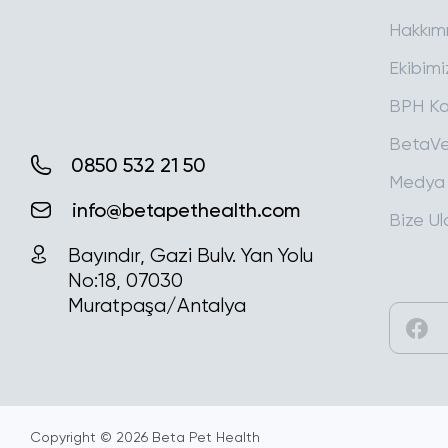
Hakkım
Ekibimi
BPH Ka
BetaVe
0850 532 21 50
Medya
info@betapethealth.com
Bize Ul
Bayındır, Gazi Bulv. Yan Yolu
No:18, 07030
Muratpaşa/Antalya
Copyright © 2026
Beta Pet Health