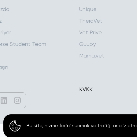
ızda
Unique
z
TheraVet
riyer
Vet Prive
rse Student Team
Guupy
Mama.vet
aşın
KVKK
Bu site, hizmetlerini sunmak ve trafiği analiz etm