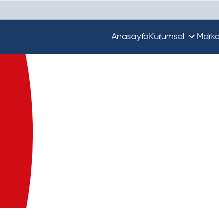
Anasayfa
Kurumsal
Marka
Hakkımızda
Unique
Ekibimiz
Türkiye'de Beta
Guupy
Dünya'da Beta
Beta Ecza Depo