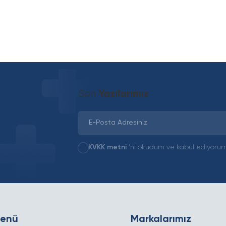
Son
Yazılarımız
KVKK metni
'ni okudum ve kabul ediyorum
Menü
Markalarımız