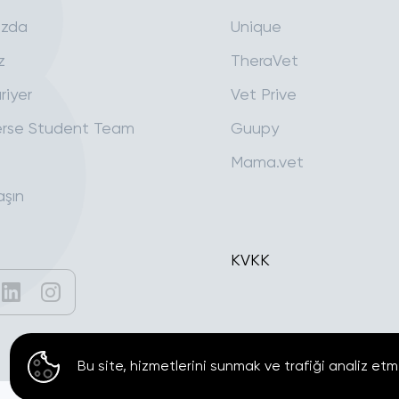
ızda
Unique
z
TheraVet
riyer
Vet Prive
rse Student Team
Guupy
Mama.vet
aşın
KVKK
Bu site, hizmetlerini sunmak ve trafiği analiz etm