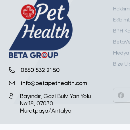
Hakkım
Ekibimi
BPH Ka
BetaVe
Medya
Bize Ul
0850 532 21 50
info@betapethealth.com
Bayındır, Gazi Bulv. Yan Yolu
No:18, 07030
Muratpaşa/Antalya