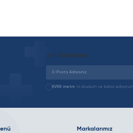
Son
Yazılarımız
KVKK metni
'ni okudum ve kabul ediyorum
Menü
Markalarımız