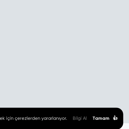
ek için çerezlerden yararlanıyor.
Bilgi Al
Tamam
👍