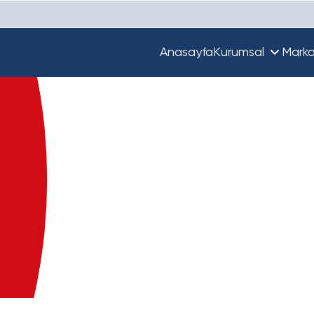
Anasayfa
Kurumsal
Marka
Hakkımızda
Unique
Ekibimiz
Türkiye'de Beta
Guupy
Dünya'da Beta
Beta Ecza Depo