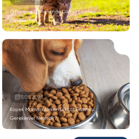
Çiftleşme Döneminde Dikkat Edilmesi
Gerekenler
11.05.2023
Köpek Maması Alırken Dikkat Edilmesi
Gerekenler Nelerdir?