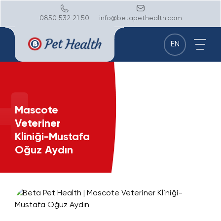
0850 532 21 50
info@betapethealth.com
EN
Mascote
Veteriner
Kliniği-Mustafa
Oğuz Aydın