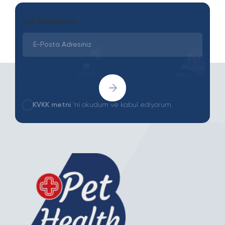
Son
Yazılarımız
KVKK metni
'ni okudum ve kabul ediyorum.