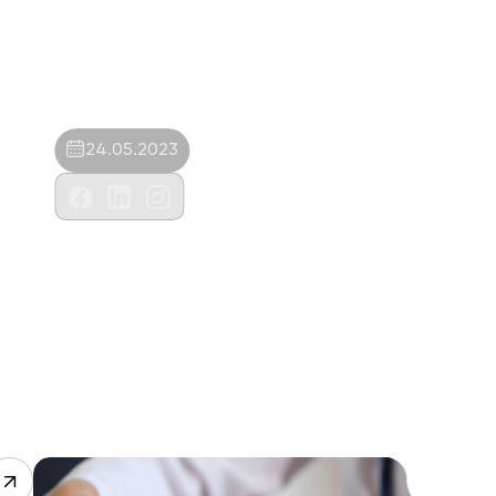
24.05.2023
Mascote Veteriner Kliniği-Mustafa Oğuz
Aydın