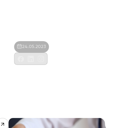
24.05.2023
Lykia Veteriner Kliniği-Serdar Bulut