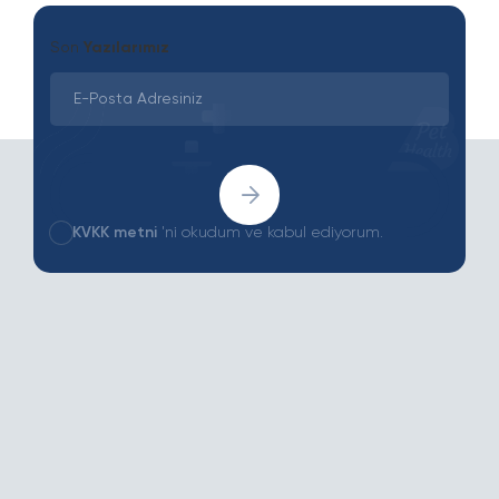
Son
Yazılarımız
KVKK metni
'ni okudum ve kabul ediyorum.