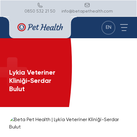
0850 532 21 50
info@betapethealth.com
EN
Lykia Veteriner
Kliniği-Serdar
Bulut