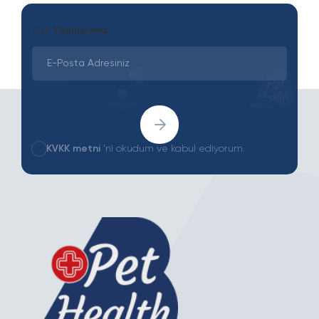
Son
Yazılarımız
KVKK metni
'ni okudum ve kabul ediyorum.