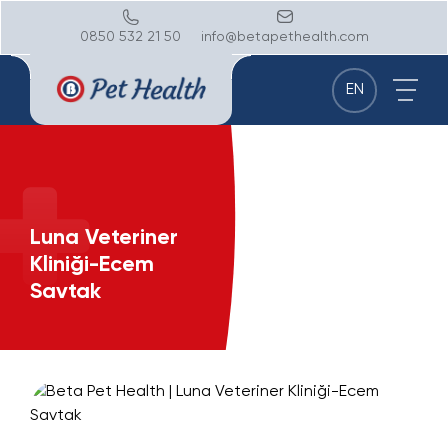
0850 532 21 50
info@betapethealth.com
EN
Luna Veteriner
Kliniği-Ecem
Savtak