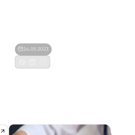
24.05.2023
Luna Veteriner Kliniği-Ecem Savtak