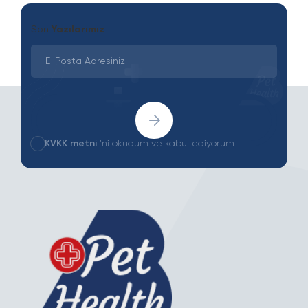
Son
Yazılarımız
KVKK metni
'ni okudum ve kabul ediyorum.