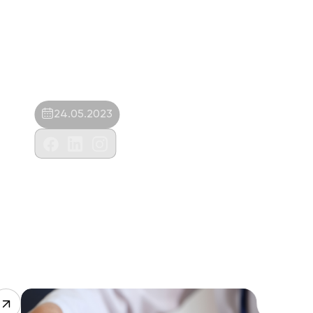
24.05.2023
Lotus Veteriner Kliniği- Oğuzhan Özkan