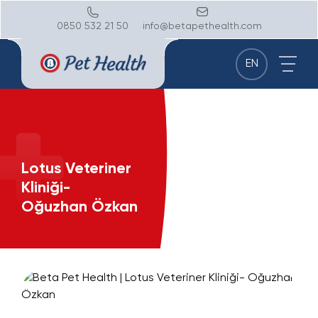
0850 532 21 50
info@betapethealth.com
EN
Lotus Veteriner
Kliniği-
Oğuzhan Özkan