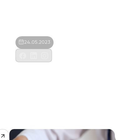
24.05.2023
Lizbon Veteriner Klniği-Necati Serkan
Bilgi