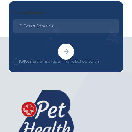
Son
Yazılarımız
KVKK metni
'ni okudum ve kabul ediyorum.