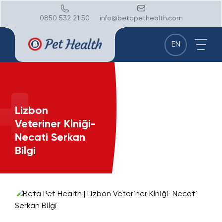
0850 532 21 50
info@betapethealth.com
EN
Lizbon
Veteriner Klniği-
Necati Serkan
Bilgi