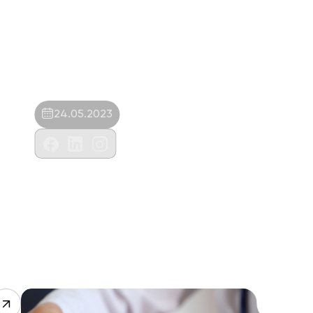
24.05.2023
Lariavet Veteriner Kliniği-Orhan Akgül