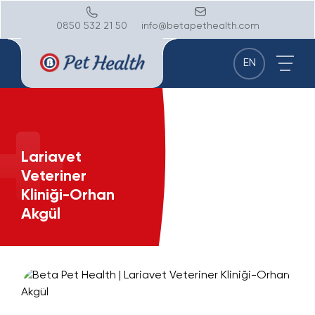
0850 532 21 50
info@betapethealth.com
EN
Lariavet
Veteriner
Kliniği-Orhan
Akgül