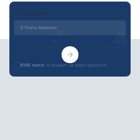
Son
Yazılarımız
KVKK metni
'ni okudum ve kabul ediyorum.