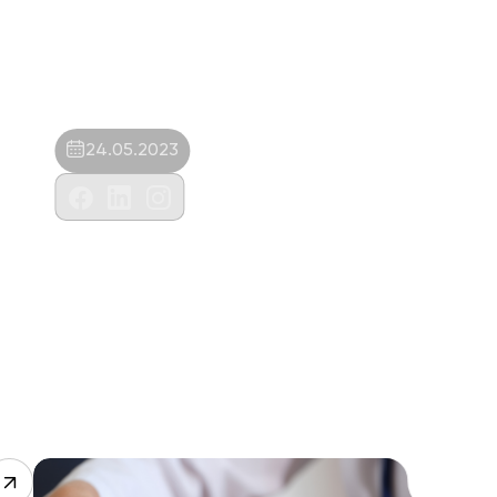
24.05.2023
Kybele Veteriner Kliniği-Hüseyin Fatih
Işıklı