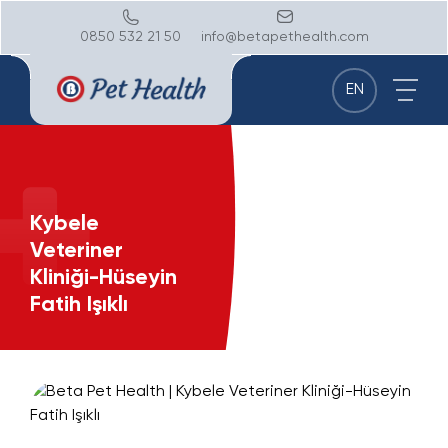
0850 532 21 50
info@betapethealth.com
EN
Kybele
Veteriner
Kliniği-Hüseyin
Fatih Işıklı