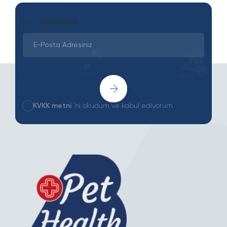
Son
Yazılarımız
KVKK metni
'ni okudum ve kabul ediyorum.