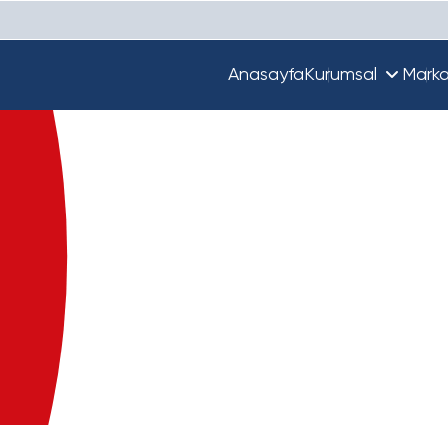
Anasayfa
Kurumsal
Marka
Hakkımızda
Unique
Ekibimiz
Türkiye'de Beta
Guupy
Dünya'da Beta
Beta Ecza Depo