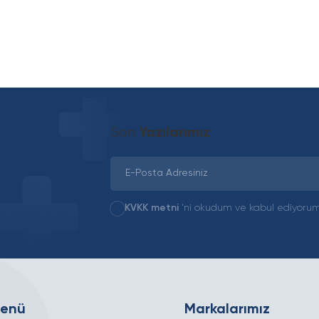
Son
Yazılarımız
KVKK metni
'ni okudum ve kabul ediyorum
Menü
Markalarımız