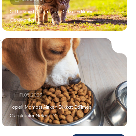
Çiftleşme Döneminde Dikkat Edilmesi
Gerekenler
11.05.2023
Köpek Maması Alırken Dikkat Edilmesi
Gerekenler Nelerdir?