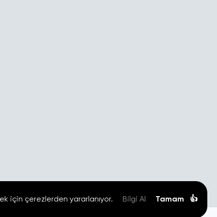
ek için çerezlerden yararlanıyor.
Bilgi Al
Tamam
👍