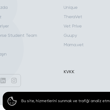
ızda
Unique
z
TheraVet
riyer
Vet Prive
rse Student Team
Guupy
Mama.vet
aşın
KVKK
Bu site, hizmetlerini sunmak ve trafiği analiz etm