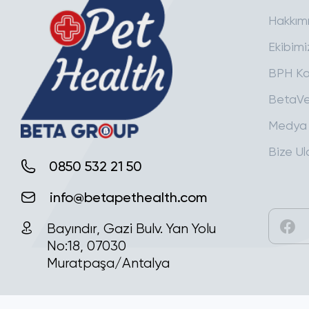
Hakkım
Ekibimi
BPH Ka
BetaVe
Medya
Bize Ul
0850 532 21 50
info@betapethealth.com
Bayındır, Gazi Bulv. Yan Yolu
No:18, 07030
Muratpaşa/Antalya