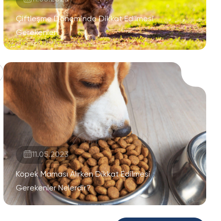
Çiftleşme Döneminde Dikkat Edilmesi
Gerekenler
11.05.2023
Köpek Maması Alırken Dikkat Edilmesi
Gerekenler Nelerdir?