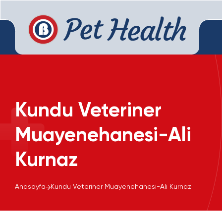
Kundu Veteriner
Muayenehanesi-Ali
Kurnaz
Anasayfa
Kundu Veteriner Muayenehanesi-Ali Kurnaz