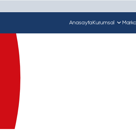
Anasayfa
Kurumsal
Marka
Hakkımızda
Unique
Ekibimiz
Türkiye'de Beta
Guupy
Dünya'da Beta
Beta Ecza Depo