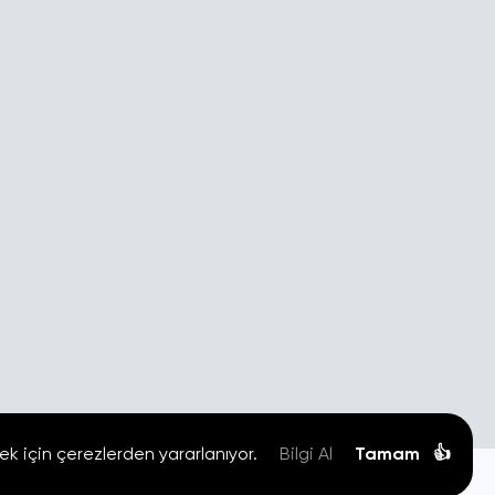
ek için çerezlerden yararlanıyor.
Bilgi Al
Tamam
👍