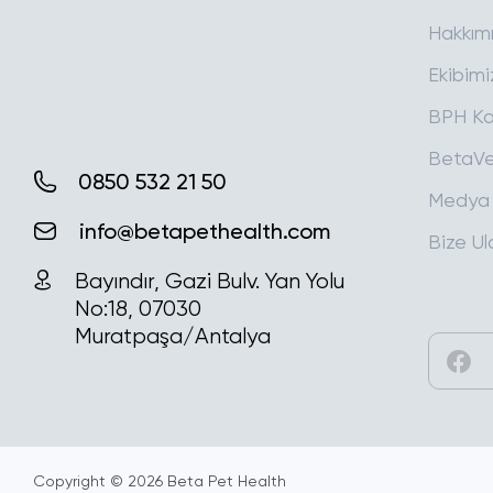
Hakkım
Ekibimi
BPH Ka
BetaVe
Medya
Bize Ul
0850 532 21 50
info@betapethealth.com
Bayındır, Gazi Bulv. Yan Yolu
No:18, 07030
Muratpaşa/Antalya