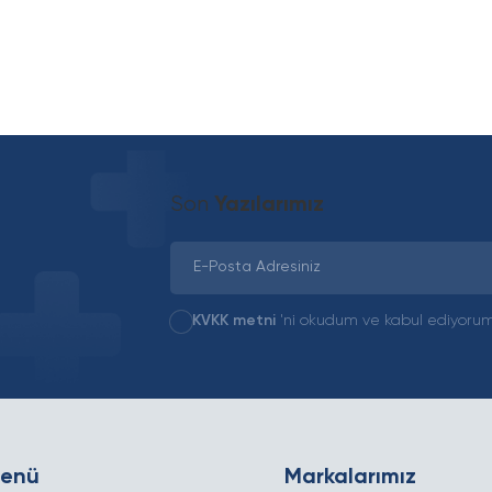
Son
Yazılarımız
KVKK metni
'ni okudum ve kabul ediyorum
Menü
Markalarımız