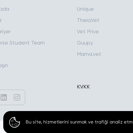
ızda
Unique
z
TheraVet
riyer
Vet Prive
rse Student Team
Guupy
Mama.vet
aşın
KVKK
Bu site, hizmetlerini sunmak ve trafiği analiz etm