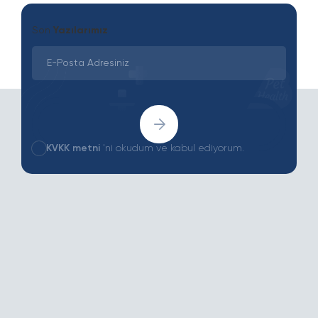
Son
Yazılarımız
KVKK metni
'ni okudum ve kabul ediyorum.