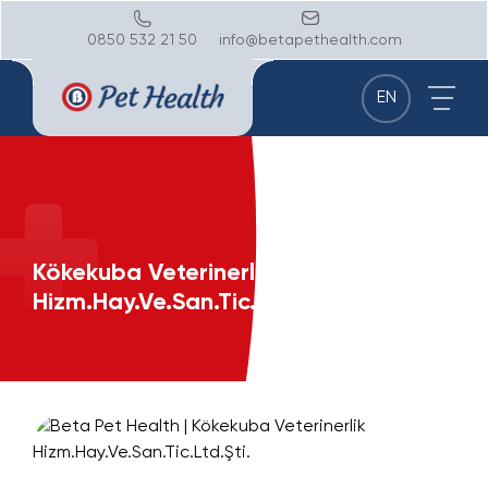
0850 532 21 50
info@betapethealth.com
EN
Kökekuba Veterinerlik
Hizm.Hay.Ve.San.Tic.Ltd.Şti.