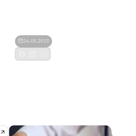
24.05.2023
Kökekuba Veterinerlik
Hizm.Hay.Ve.San.Tic.Ltd.Şti.