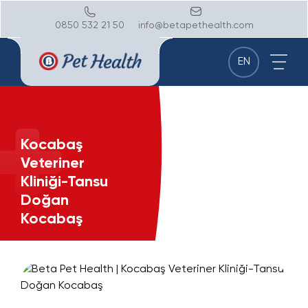
0850 532 21 50
info@betapethealth.com
EN
Kocabaş
Veteriner
Kliniği-Tansu
Doğan
Kocabaş