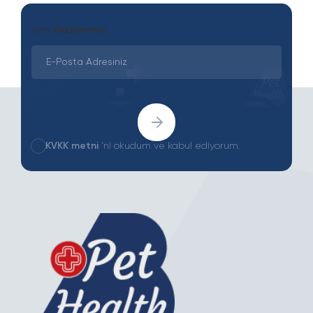
Son
Yazılarımız
KVKK metni
'ni okudum ve kabul ediyorum.