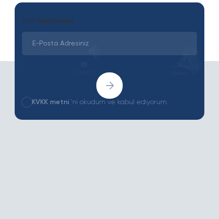
Son
Yazılarımız
KVKK metni
'ni okudum ve kabul ediyorum.