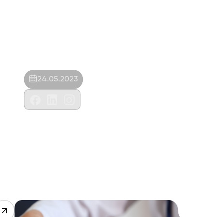
24.05.2023
Kedi Köşkü Veteriner Kliniği-Onur Kılınç