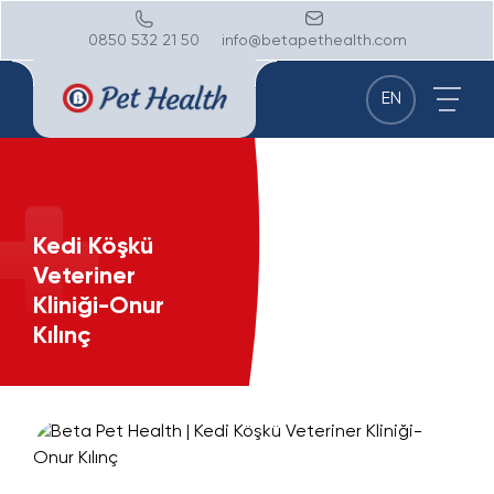
0850 532 21 50
info@betapethealth.com
EN
Kedi Köşkü
Veteriner
Kliniği-Onur
Kılınç