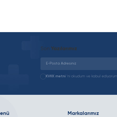
Son
Yazılarımız
KVKK metni
'ni okudum ve kabul ediyorum
Menü
Markalarımız