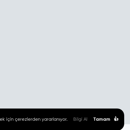
ek için çerezlerden yararlanıyor.
Bilgi Al
Tamam
👍