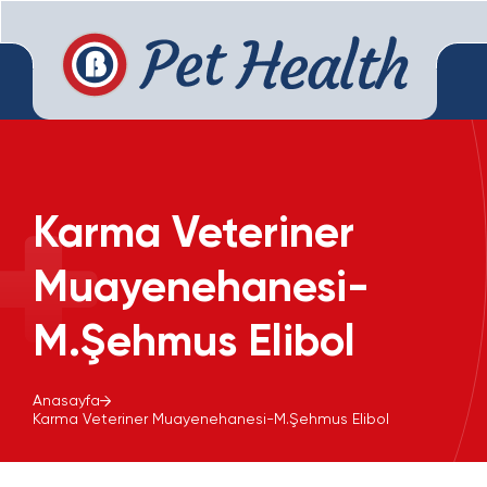
Karma Veteriner
Muayenehanesi-
M.Şehmus Elibol
Anasayfa
Karma Veteriner Muayenehanesi-M.Şehmus Elibol