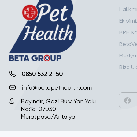
Hakkım
Ekibimi
BPH Ka
BetaVe
Medya
Bize Ul
0850 532 21 50
info@betapethealth.com
Bayındır, Gazi Bulv. Yan Yolu
No:18, 07030
Muratpaşa/Antalya