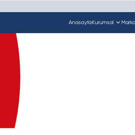
Anasayfa
Kurumsal
Marka
Hakkımızda
Unique
Ekibimiz
Türkiye'de Beta
Guupy
Dünya'da Beta
Beta Ecza Depo