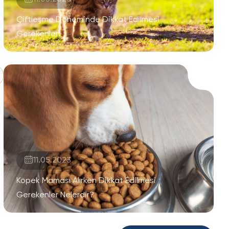
Çiftleşme Döneminde Dikkat Edilmesi
Gerekenler
11.05.2023
Köpek Maması Alırken Dikkat Edilmesi
Gerekenler Nelerdir?