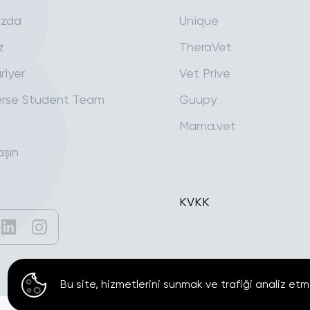
ızda
Unique
z
TheraVet
riyer
Vet Prive
rse Student Team
Guupy
Mama.vet
aşın
KVKK
Bu site, hizmetlerini sunmak ve trafiği analiz etm