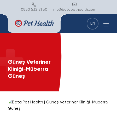
0850 532 21 50
info@betapethealth.com
EN
Güneş Veteriner
Kliniği-Müberra
Güneş