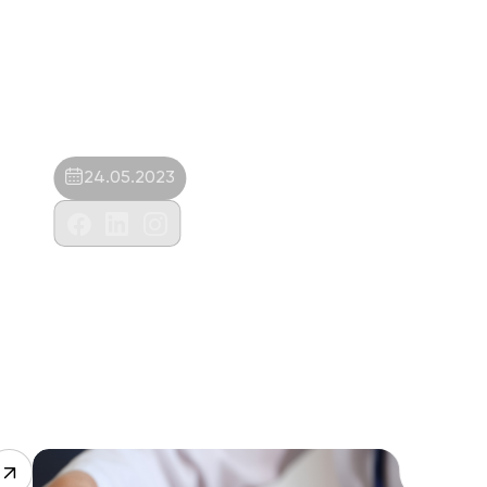
24.05.2023
Güneş Veteriner Kliniği-Müberra Güneş