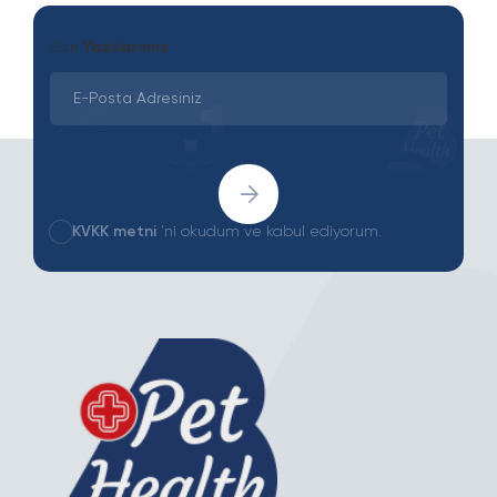
Son
Yazılarımız
KVKK metni
'ni okudum ve kabul ediyorum.