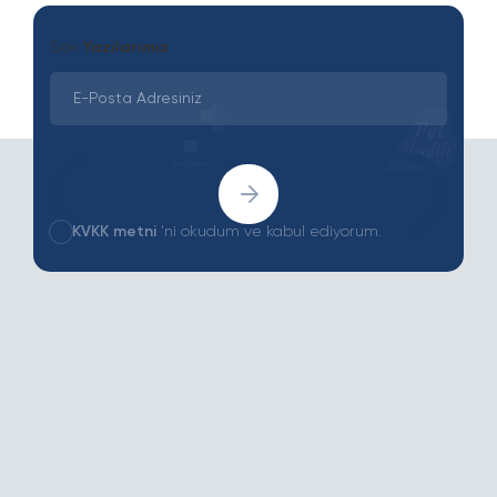
Son
Yazılarımız
KVKK metni
'ni okudum ve kabul ediyorum.