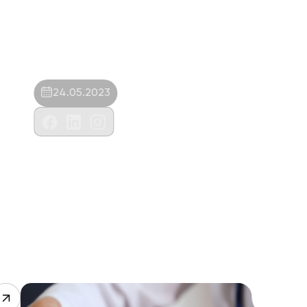
24.05.2023
Gece Veterinerlik Hizmetleri
San.ve.Tic.Ltd.Şti.