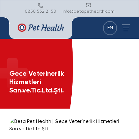
0850 532 21 50
info@betapethealth.com
EN
Gece Veterinerlik
Hizmetleri
San.ve.Tic.Ltd.Şti.