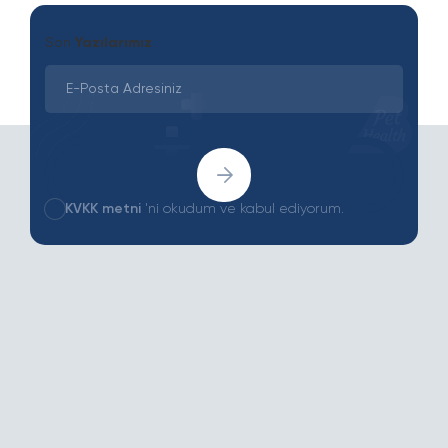
Son
Yazılarımız
KVKK metni
'ni okudum ve kabul ediyorum.