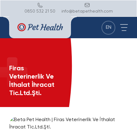
0850 532 21 50
info@betapethealth.com
EN
Firas
Veterinerlik Ve
İthalat İhracat
Tic.Ltd.Şti.