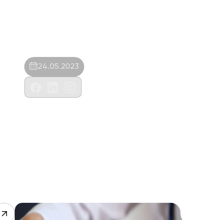
24.05.2023
Firas Veterinerlik Ve İthalat İhracat
Tic.Ltd.Şti.