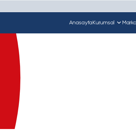
Anasayfa
Kurumsal
Marka
Hakkımızda
Unique
Ekibimiz
Türkiye'de Beta
Guupy
Dünya'da Beta
Beta Ecza Depo