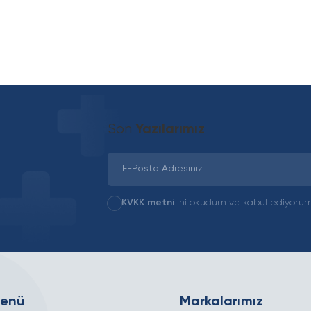
Son
Yazılarımız
KVKK metni
'ni okudum ve kabul ediyorum
Menü
Markalarımız