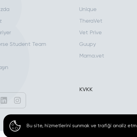
ızda
Unique
z
TheraVet
riyer
Vet Prive
rse Student Team
Guupy
Mama.vet
aşın
KVKK
Bu site, hizmetlerini sunmak ve trafiği analiz etm