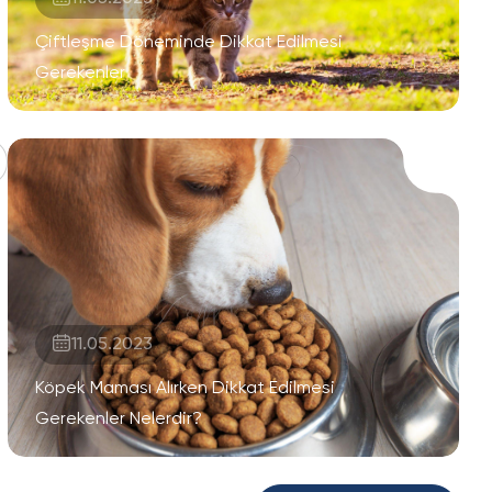
Çiftleşme Döneminde Dikkat Edilmesi
Gerekenler
11.05.2023
Köpek Maması Alırken Dikkat Edilmesi
Gerekenler Nelerdir?