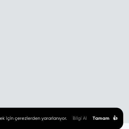
ek için çerezlerden yararlanıyor.
Bilgi Al
Tamam
👍