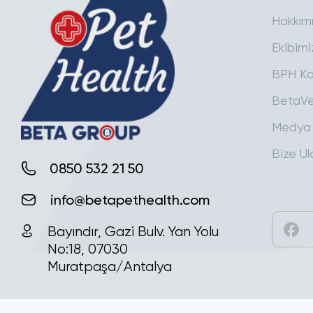
Hakkım
Ekibimi
BPH Ka
BetaVe
Medya
Bize Ul
0850 532 21 50
info@betapethealth.com
Bayındır, Gazi Bulv. Yan Yolu
No:18, 07030
Muratpaşa/Antalya