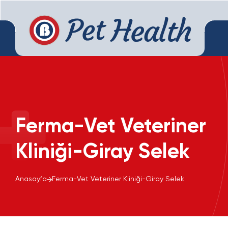
Ferma-Vet Veteriner
Kliniği-Giray Selek
Anasayfa
Ferma-Vet Veteriner Kliniği-Giray Selek