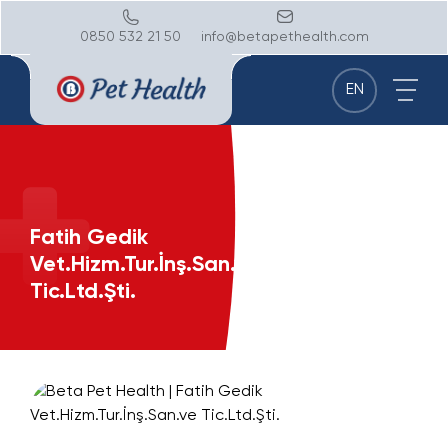
0850 532 21 50
info@betapethealth.com
EN
Fatih Gedik
Vet.Hizm.Tur.İnş.San.ve
Tic.Ltd.Şti.