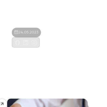
24.05.2023
Fatih Gedik Vet.Hizm.Tur.İnş.San.ve
Tic.Ltd.Şti.