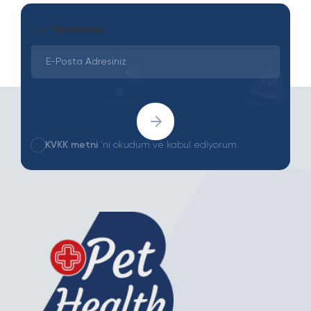
Son
Yazılarımız
KVKK metni
'ni okudum ve kabul ediyorum.